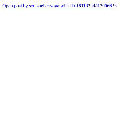
Open post by soulshelter.yoga with ID 18118334413906623