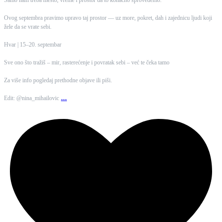
Ovog septembra pravimo upravo taj prostor — uz more, pokret, dah i zajednicu ljudi koji
žele da se vrate sebi.
Hvar | 15–20. septembar
Sve ono što tražiš – mir, rasterećenje i povratak sebi – već te čeka tamo
Za više info pogledaj prethodne objave ili piši.
...
Edit: @nina_mihailovic