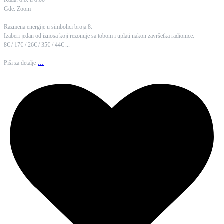
Kada: 8.8. u 8:00
Gde: Zoom
Razmena energije u simbolici broja 8:
Izaberi jedan od iznosa koji rezonuje sa tobom i uplati nakon završetka radionice:
8€ / 17€ / 26€ / 35€ / 44€ ...
...
Piši za detalje