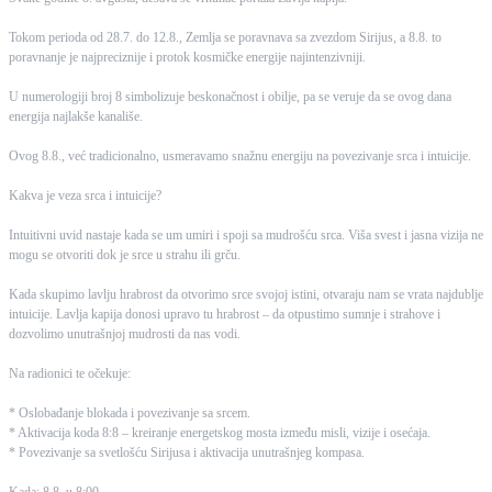
Tokom perioda od 28.7. do 12.8., Zemlja se poravnava sa zvezdom Sirijus, a 8.8. to
poravnanje je najpreciznije i protok kosmičke energije najintenzivniji.
U numerologiji broj 8 simbolizuje beskonačnost i obilje, pa se veruje da se ovog dana
energija najlakše kanališe.
Ovog 8.8., već tradicionalno, usmeravamo snažnu energiju na povezivanje srca i intuicije.
Kakva je veza srca i intuicije?
Intuitivni uvid nastaje kada se um umiri i spoji sa mudrošću srca. Viša svest i jasna vizija ne
mogu se otvoriti dok je srce u strahu ili grču.
Kada skupimo lavlju hrabrost da otvorimo srce svojoj istini, otvaraju nam se vrata najdublje
intuicije. Lavlja kapija donosi upravo tu hrabrost – da otpustimo sumnje i strahove i
dozvolimo unutrašnjoj mudrosti da nas vodi.
Na radionici te očekuje:
* Oslobađanje blokada i povezivanje sa srcem.
* Aktivacija koda 8:8 – kreiranje energetskog mosta između misli, vizije i osećaja.
* Povezivanje sa svetlošću Sirijusa i aktivacija unutrašnjeg kompasa.