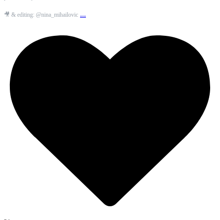
...
🎥 & editing: @nina_mihailovic