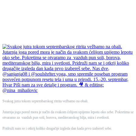
Svakog jutra tokom septembarskog ritrita vežbamo na obali.
Jutarnja joga pored mora je način da svakom ćelijom upijemo lepotu oko sebe. Pokretima se
otvaramo za vazduh pun soli, borova, mediteranskog bilja, mira i svetlosti.
Pridruži nam se i otkrij koliko drugačije izgleda dan kada prvo izabereš sebe.