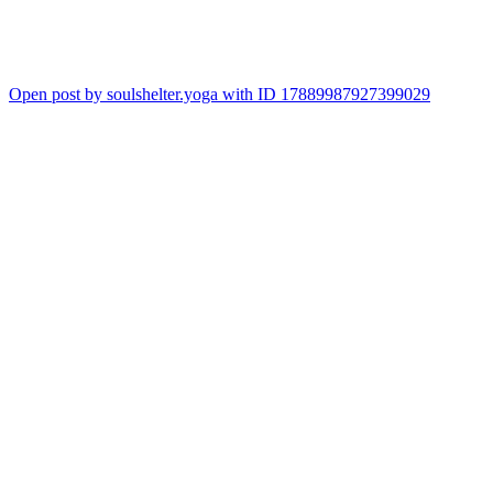
Piši nam za sve detalje i program.
🎥 & editing: @nina_mihailovic
Open post by soulshelter.yoga with ID 17889987927399029