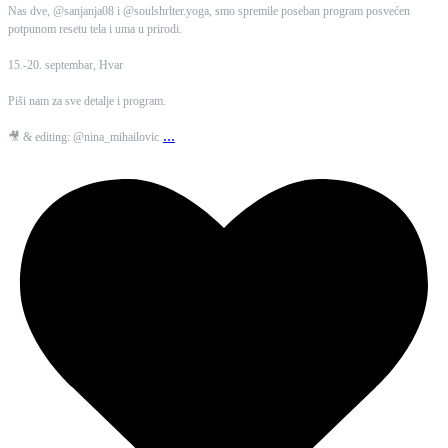
Nas dve, @sanjanja08 i @soulshrlter.yoga, smo spremile poseban program posvećen
potpunom resetu tela i uma u prirodi.
15.-20. septembar, Hvar
Piši nam za sve detalje i program.
...
🎥 & editing: @nina_mihailovic