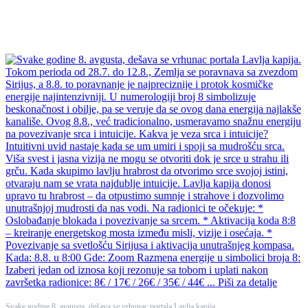
Svake godine 8. avgusta, dešava se vrhunac portala Lavlja kapija.