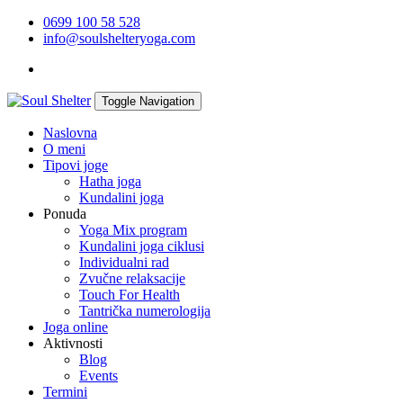
0699 100 58 528
info@soulshelteryoga.com
Toggle Navigation
Naslovna
O meni
Tipovi joge
Hatha joga
Kundalini joga
Ponuda
Yoga Mix program
Kundalini joga ciklusi
Individualni rad
Zvučne relaksacije
Touch For Health
Tantrička numerologija
Joga online
Aktivnosti
Blog
Events
Termini