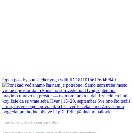
Samo nam treba mesto, vreme i prostor da to konačno sprovedemo.
Ovog septembra pravimo upravo taj prostor — uz more, pokret, dah
i zajednicu ljudi koji žele da se vrate sebi.
Hvar | 15–20. septembar
Sve ono što tražiš – mir, rasterećenje i povratak sebi – već te čeka
tamo
Za više info pogledaj prethodne objave ili piši.
Edit: @nina_mihailovic
Open post by soulshelter.yoga with ID 18110156176949840
Ponekad već znamo šta nam je potrebno.
Samo nam treba mesto, vreme i prostor da to konačno sprovedemo.