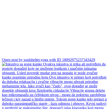
vraćajući koži normalan ton.
...
Zvuk je moćan.
Samo se prepustiš i dozvoliš da te kosmička inteligencija isceli.
Bez ponovnog proživljavanja.
Bez verbalizacije koja često nema smisla jer samo ponavlja ustaljene
obrasce razmišljanja.
Open post by soulshelter.yoga with ID 18092975237343429