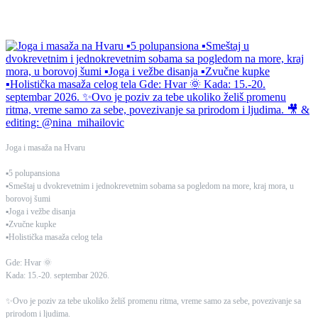
Joga i masaža na Hvaru
▪️5 polupansiona
▪️Smeštaj u dvokrevetnim i jednokrevetnim sobama sa pogledom na more, kraj mora, u
borovoj šumi
▪️Joga i vežbe disanja
▪️Zvučne kupke
▪️Holistička masaža celog tela
Gde: Hvar 🌞
Kada: 15.-20. septembar 2026.
✨Ovo je poziv za tebe ukoliko želiš promenu ritma, vreme samo za sebe, povezivanje sa
prirodom i ljudima.