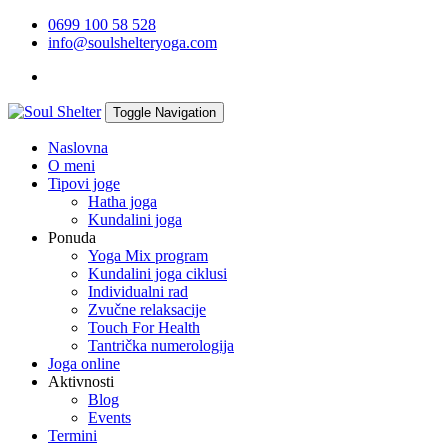
0699 100 58 528
info@soulshelteryoga.com
Toggle Navigation
Naslovna
O meni
Tipovi joge
Hatha joga
Kundalini joga
Ponuda
Yoga Mix program
Kundalini joga ciklusi
Individualni rad
Zvučne relaksacije
Touch For Health
Tantrička numerologija
Joga online
Aktivnosti
Blog
Events
Termini