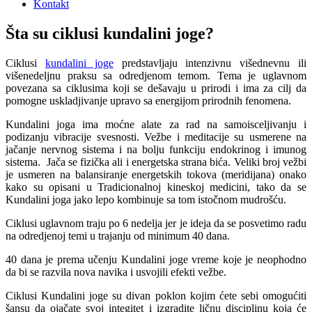
Kontakt
Šta su ciklusi kundalini joge?
Ciklusi
kundalini joge
predstavljaju intenzivnu višednevnu ili
višenedeljnu praksu sa odredjenom temom. Tema je uglavnom
povezana sa ciklusima koji se dešavaju u prirodi i ima za cilj da
pomogne uskladjivanje upravo sa energijom prirodnih fenomena.
Kundalini joga ima moćne alate za rad na samoisceljivanju i
podizanju vibracije svesnosti. Vežbe i meditacije su usmerene na
jačanje nervnog sistema i na bolju funkciju endokrinog i imunog
sistema. Jača se fizička ali i energetska strana bića. Veliki broj vežbi
je usmeren na balansiranje energetskih tokova (meridijana) onako
kako su opisani u Tradicionalnoj kineskoj medicini, tako da se
Kundalini joga jako lepo kombinuje sa tom istočnom mudrošću.
Ciklusi uglavnom traju po 6 nedelja jer je ideja da se posvetimo radu
na odredjenoj temi u trajanju od minimum 40 dana.
40 dana je prema učenju Kundalini joge vreme koje je neophodno
da bi se razvila nova navika i usvojili efekti vežbe.
Ciklusi Kundalini joge su divan poklon kojim ćete sebi omogućiti
šansu da ojačate svoj integitet i izgradite ličnu disciplinu koja će