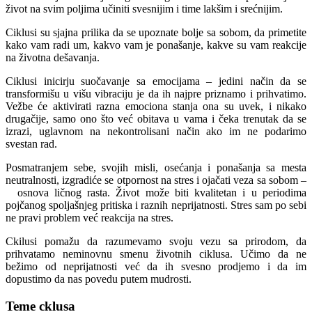
život na svim poljima učiniti svesnijim i time lakšim i srećnijim.
Ciklusi su sjajna prilika da se upoznate bolje sa sobom, da primetite
kako vam radi um, kakvo vam je ponašanje, kakve su vam reakcije
na životna dešavanja.
Ciklusi inicirju suočavanje sa emocijama – jedini način da se
transformišu u višu vibraciju je da ih najpre priznamo i prihvatimo.
Vežbe će aktivirati razna emociona stanja ona su uvek, i nikako
drugačije, samo ono što već obitava u vama i čeka trenutak da se
izrazi, uglavnom na nekontrolisani način ako im ne podarimo
svestan rad.
Posmatranjem sebe, svojih misli, osećanja i ponašanja sa mesta
neutralnosti, izgradiće se otpornost na stres i ojačati veza sa sobom –
osnova ličnog rasta. Život može biti kvalitetan i u periodima
pojčanog spoljašnjeg pritiska i raznih neprijatnosti. Stres sam po sebi
ne pravi problem već reakcija na stres.
Ckilusi pomažu da razumevamo svoju vezu sa prirodom, da
prihvatamo neminovnu smenu životnih ciklusa. Učimo da ne
bežimo od neprijatnosti već da ih svesno prodjemo i da im
dopustimo da nas povedu putem mudrosti.
Teme cklusa