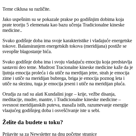
Teme ciklusa su različite.
Jako uspešnim su se pokazale prakse po godišnjim dobima koja
prate teoriju 5 elemenata kao bazu učenja Tradicionalne kineske
medicine..
Svako godišnje doba ima svoje karakteristike i vladajuće energetske
tokove. Balansiranjem energetskih tokova (meridijana) postiže se
sveopšte blagostanje bića.
Svako godišnje doba ima i svoju vladajuću emociju koja predstavlja
sastavni deo teme. Mudrost Tracionalne kineske medicine kaže da je
ljutnja emocija proleća i da utiče na merdijan jetre, strah je emocija
zime i utiče na meridijan bubrega, briga je emocija poznog leta i
utiče na slezinu, tuga je emocija jeseni i utiče na meridijan pluća.
Orudja za rad su alati Kundalini joge – krije, vežbe disanja,
meditacije, mudre, mantre, i Tradicionalne kineske medicine –
svesnost meridijanskih puteva, masaža istih, razumevanje energije
vlaajućeg godišnjeg doba i osvešćivanje iste u sebi.
Želite da budete u toku?
Prijavite sa za Newsletter na dnu početne stranice